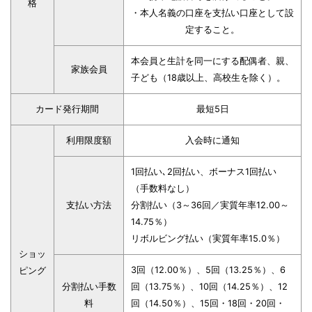
格
・本人名義の口座を支払い口座として設
定すること。
本会員と生計を同一にする配偶者、親、
家族会員
子ども（18歳以上、高校生を除く）。
カード発行期間
最短5日
利用限度額
入会時に通知
1回払い､2回払い、ボーナス1回払い
（手数料なし）
支払い方法
分割払い（3～36回／実質年率12.00～
14.75％）
リボルビング払い（実質年率15.0％）
ショッ
3回（12.00％）、5回（13.25％）、6
ピング
分割払い手数
回（13.75％）、10回（14.25％）、12
料
回（14.50％）、15回・18回・20回・