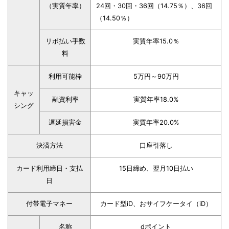
（実質年率）
24回・30回・36回（14.75％）、36回
（14.50％）
リボ払い手数
実質年率15.0％
料
利用可能枠
5万円～90万円
キャッ
融資利率
実質年率18.0%
シング
遅延損害金
実質年率20.0%
決済方法
口座引落し
カード利用締日・支払
15日締め、翌月10日払い
日
付帯電子マネー
カード型iD、おサイフケータイ（iD）
名称
dポイント