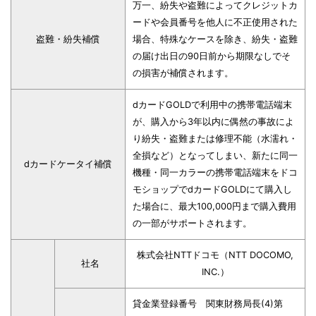
万一、紛失や盗難によってクレジットカ
ードや会員番号を他人に不正使用された
盗難・紛失補償
場合、特殊なケースを除き、紛失・盗難
の届け出日の90日前から期限なしでそ
の損害が補償されます。
dカードGOLDで利用中の携帯電話端末
が、購入から3年以内に偶然の事故によ
り紛失・盗難または修理不能（水濡れ・
全損など）となってしまい、新たに同一
dカードケータイ補償
機種・同一カラーの携帯電話端末をドコ
モショップでdカードGOLDにて購入し
た場合に、最大100,000円まで購入費用
の一部がサポートされます。
株式会社NTTドコモ（NTT DOCOMO,
社名
INC.）
貸金業登録番号 関東財務局長(4)第