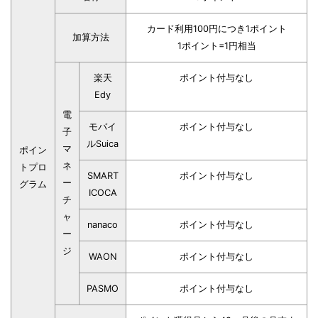
カード利用100円につき1ポイント
加算方法
1ポイント=1円相当
楽天
ポイント付与なし
Edy
電
モバイ
ポイント付与なし
子
ルSuica
マ
ポイン
ネ
トプロ
SMART
ポイント付与なし
ー
グラム
ICOCA
チ
ャ
nanaco
ポイント付与なし
ー
ジ
WAON
ポイント付与なし
PASMO
ポイント付与なし