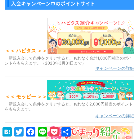
入会キャンペーン中のポイントサイト
＜＜ ハピタス ＞＞
新規入会して条件をクリアすると、もれなく合計1,000円相当のポイ
ントをもらえます。（2023年3月31日まで）
キャンペーンの詳細
＜＜ モッピー ＞＞
新規入会して条件をクリアすると、もれなく2,000円相当のポイント
をもらえます。
キャンペーンの詳細
H
T
F
L
P
共
a
w
a
i
o
有