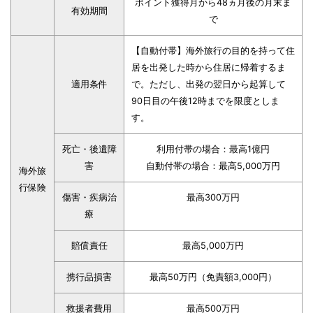
ポイント獲得月から48ヵ月後の月末ま
有効期間
で
【自動付帯】海外旅行の目的を持って住
居を出発した時から住居に帰着するま
適用条件
で。ただし、出発の翌日から起算して
90日目の午後12時までを限度としま
す。
死亡・後遺障
利用付帯の場合：最高1億円
害
自動付帯の場合：最高5,000万円
海外旅
行保険
傷害・疾病治
最高300万円
療
賠償責任
最高5,000万円
携行品損害
最高50万円（免責額3,000円）
救援者費用
最高500万円