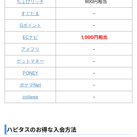
ちょびリッチ
800円相当
すぐたま
－
Gポイント
－
ECナビ
1,000円相当
アメフリ
－
ゲットマネー
－
PONEY
－
ポケマNet
－
colleee
－
ハピタスのお得な入会方法