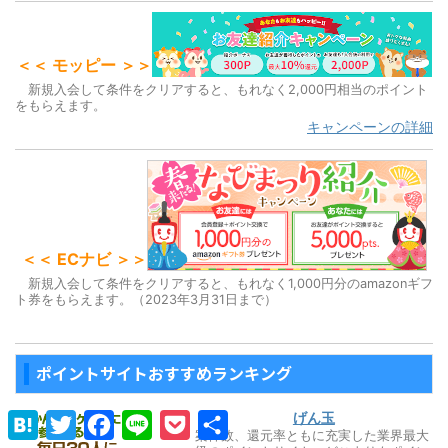
＜＜ モッピー ＞＞
新規入会して条件をクリアすると、もれなく2,000円相当のポイント
をもらえます。
キャンペーンの詳細
＜＜ ECナビ ＞＞
新規入会して条件をクリアすると、もれなく1,000円分のamazonギフ
ト券をもらえます。（2023年3月31日まで）
ポイントサイトおすすめランキング
H
T
F
L
P
共
げん玉
a
w
a
i
o
有
案件数、還元率ともに充実した業界最大