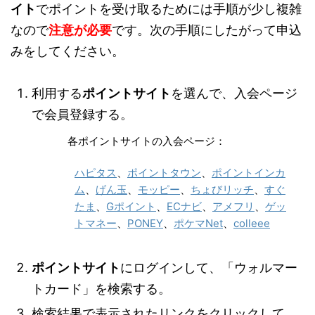
イト
でポイントを受け取るためには手順が少し複雑
なので
注意が必要
です。次の手順にしたがって申込
みをしてください。
利用する
ポイントサイト
を選んで、入会ページ
で会員登録する。
各ポイントサイトの入会ページ：
ハピタス
、
ポイントタウン
、
ポイントインカ
ム
、
げん玉
、
モッピー
、
ちょびリッチ
、
すぐ
たま
、
Gポイント
、
ECナビ
、
アメフリ
、
ゲッ
トマネー
、
PONEY
、
ポケマNet
、
colleee
ポイントサイト
にログインして、「ウォルマー
トカード」を検索する。
検索結果で表示されたリンクをクリックして、