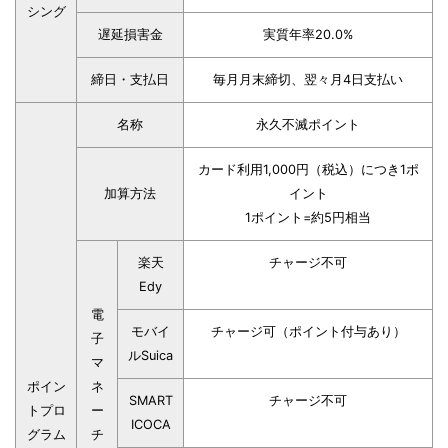
シング
遅延損害金
実質年率20.0%
締日・支払日
毎月月末締切、翌々月4日支払い
名称
永久不滅ポイント
カード利用1,000円（税込）につき1ポ
加算方法
イント
1ポイント=約5円相当
楽天
チャージ不可
Edy
電
モバイ
チャージ可（ポイント付与あり）
子
ルSuica
マ
ポイン
ネ
SMART
チャージ不可
トプロ
ー
ICOCA
グラム
チ