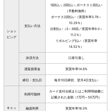
1回払い､2回払い､ボーナス１回払い
（手数料無料）
ボーナス2回払い（実質年率3.79～
10.29％）
支払い方法
分割払い（3～36回／実質年率9.0～
ショッ
11.2％）
ピング
リボルビング払い（実質年率
14.52％）
決済方法
口座引落し
遅延損害金
実質年率14.6%
締日・支払日
毎月10日締切、翌月4日支払い
カード送付台紙またはご利用明細書に
利用可能枠
記載された金額（1万円～50万円）
キャッ
融資利率
実質年率18.0%