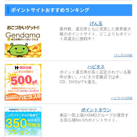
ポイントサイトおすすめランキング
げん玉
案件数、還元率ともに充実した業界最大
級のポイントサイト。どこよりもポイン
ト高還元に挑戦中！
げん玉の詳細
ハピタス
ポイント還元率が高く設定されている案
件が多い。ハピタス堂書店では本、
CD、DVDが7％還元。
ハピタスの詳細
ポイントタウン
東証一部上場のGMOグループが運営す
る安心感No.1のポイントサイト。