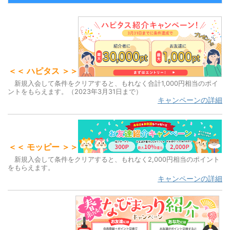
e
itt
c
e
c
n
er
e
k
a
b
et
o
o
＜＜ ハピタス ＞＞
k
新規入会して条件をクリアすると、もれなく合計1,000円相当のポイ
ントをもらえます。（2023年3月31日まで）
キャンペーンの詳細
＜＜ モッピー ＞＞
新規入会して条件をクリアすると、もれなく2,000円相当のポイント
をもらえます。
キャンペーンの詳細