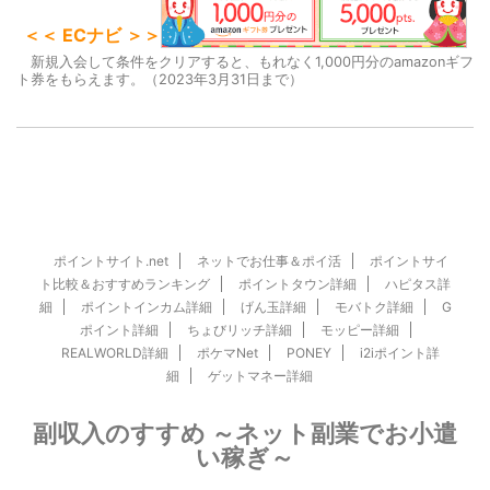
＜＜ ECナビ ＞＞
新規入会して条件をクリアすると、もれなく1,000円分のamazonギフ
ト券をもらえます。（2023年3月31日まで）
ポイントサイト.net
ネットでお仕事＆ポイ活
ポイントサイ
ト比較＆おすすめランキング
ポイントタウン詳細
ハピタス詳
細
ポイントインカム詳細
げん玉詳細
モバトク詳細
G
ポイント詳細
ちょびリッチ詳細
モッピー詳細
REALWORLD詳細
ポケマNet
PONEY
i2iポイント詳
細
ゲットマネー詳細
副収入のすすめ ～ネット副業でお小遣
い稼ぎ～