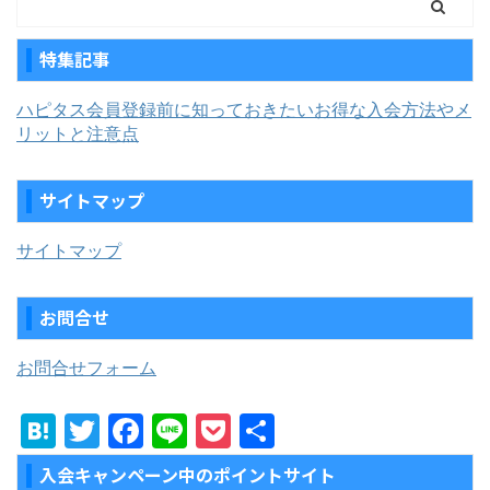
特集記事
ハピタス会員登録前に知っておきたいお得な入会方法やメ
リットと注意点
サイトマップ
サイトマップ
お問合せ
お問合せフォーム
H
T
F
Li
P
共
at
w
a
n
o
有
入会キャンペーン中のポイントサイト