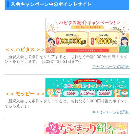
at
w
a
n
o
有
入会キャンペーン中のポイントサイト
e
itt
c
e
c
n
er
e
k
a
b
et
o
o
＜＜ ハピタス ＞＞
k
新規入会して条件をクリアすると、もれなく合計1,000円相当のポイ
ントをもらえます。（2023年3月31日まで）
キャンペーンの詳細
＜＜ モッピー ＞＞
新規入会して条件をクリアすると、もれなく2,000円相当のポイント
をもらえます。
キャンペーンの詳細