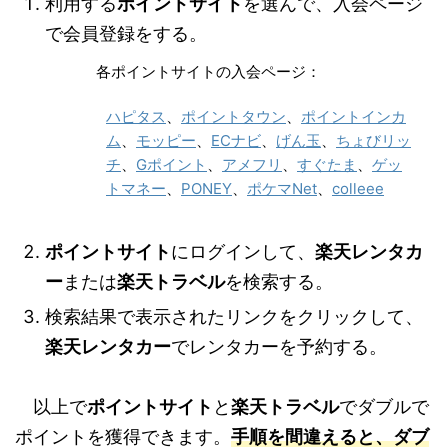
利用する
ポイントサイト
を選んで、入会ページ
で会員登録をする。
各ポイントサイトの入会ページ：
ハピタス
、
ポイントタウン
、
ポイントインカ
ム
、
モッピー
、
ECナビ
、
げん玉
、
ちょびリッ
チ
、
Gポイント
、
アメフリ
、
すぐたま
、
ゲッ
トマネー
、
PONEY
、
ポケマNet
、
colleee
ポイントサイト
にログインして、
楽天レンタカ
ー
または
楽天トラベル
を検索する。
検索結果で表示されたリンクをクリックして、
楽天レンタカー
でレンタカーを予約する。
以上で
ポイントサイト
と
楽天トラベル
でダブルで
ポイントを獲得できます。
手順を間違えると、ダブ