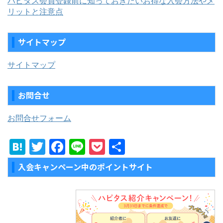
ハピタス会員登録前に知っておきたいお得な入会方法やメ
リットと注意点
サイトマップ
サイトマップ
お問合せ
お問合せフォーム
H
T
F
Li
P
共
at
w
a
n
o
有
入会キャンペーン中のポイントサイト
e
itt
c
e
c
n
er
e
k
a
b
et