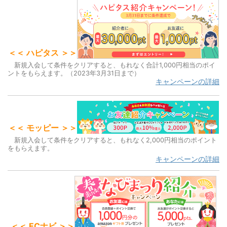
n
er
e
k
a
b
et
o
o
＜＜ ハピタス ＞＞
k
新規入会して条件をクリアすると、もれなく合計1,000円相当のポイ
ントをもらえます。（2023年3月31日まで）
キャンペーンの詳細
＜＜ モッピー ＞＞
新規入会して条件をクリアすると、もれなく2,000円相当のポイント
をもらえます。
キャンペーンの詳細
＜＜ ECナビ ＞＞