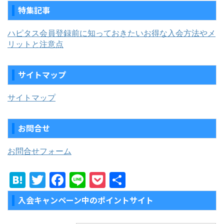
特集記事
ハピタス会員登録前に知っておきたいお得な入会方法やメ
リットと注意点
サイトマップ
サイトマップ
お問合せ
お問合せフォーム
H
T
F
Li
P
共
at
w
a
n
o
有
入会キャンペーン中のポイントサイト
e
itt
c
e
c