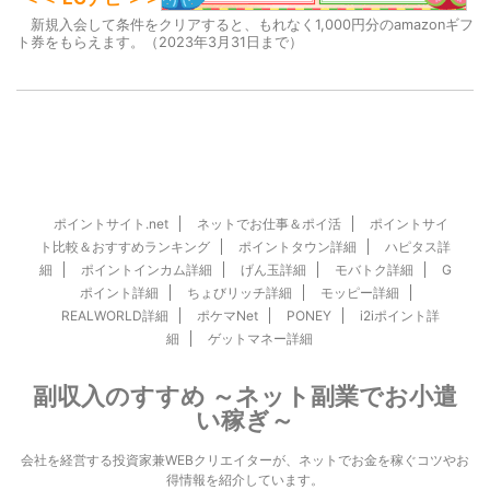
新規入会して条件をクリアすると、もれなく1,000円分のamazonギフ
ト券をもらえます。（2023年3月31日まで）
ポイントサイト.net
ネットでお仕事＆ポイ活
ポイントサイ
ト比較＆おすすめランキング
ポイントタウン詳細
ハピタス詳
細
ポイントインカム詳細
げん玉詳細
モバトク詳細
G
ポイント詳細
ちょびリッチ詳細
モッピー詳細
REALWORLD詳細
ポケマNet
PONEY
i2iポイント詳
細
ゲットマネー詳細
副収入のすすめ ～ネット副業でお小遣
い稼ぎ～
会社を経営する投資家兼WEBクリエイターが、ネットでお金を稼ぐコツやお
得情報を紹介しています。