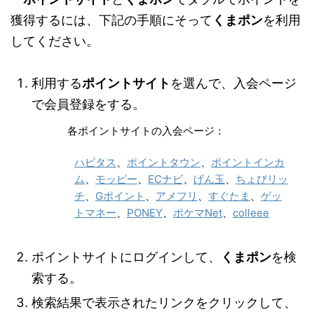
獲得するには、下記の手順にそって
くまポン
を利用
してください。
利用する
ポイントサイト
を選んで、入会ページ
で会員登録をする。
各ポイントサイトの入会ページ：
ハピタス
、
ポイントタウン
、
ポイントインカ
ム
、
モッピー
、
ECナビ
、
げん玉
、
ちょびリッ
チ
、
Gポイント
、
アメフリ
、
すぐたま
、
ゲッ
トマネー
、
PONEY
、
ポケマNet
、
colleee
ポイントサイトにログインして、
くまポン
を検
索する。
検索結果で表示されたリンクをクリックして、