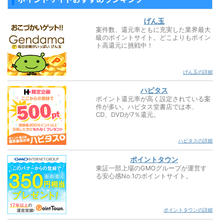
げん玉
案件数、還元率ともに充実した業界最大
級のポイントサイト。どこよりもポイン
ト高還元に挑戦中！
げん玉の詳細
ハピタス
ポイント還元率が高く設定されている案
件が多い。ハピタス堂書店では本、
CD、DVDが7％還元。
ハピタスの詳細
ポイントタウン
東証一部上場のGMOグループが運営す
る安心感No.1のポイントサイト。
ポイントタウンの詳細