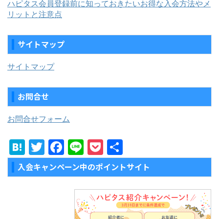
ハピタス会員登録前に知っておきたいお得な入会方法やメ
リットと注意点
サイトマップ
サイトマップ
お問合せ
お問合せフォーム
H
T
F
Li
P
共
at
w
a
n
o
有
入会キャンペーン中のポイントサイト
e
itt
c
e
c
n
er
e
k
a
b
et