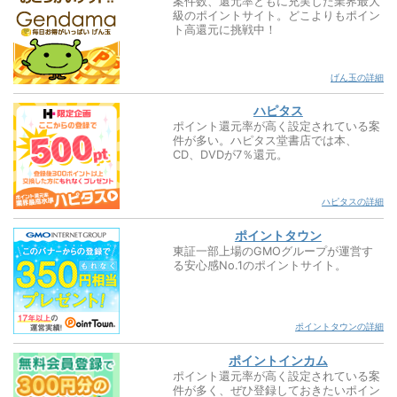
案件数、還元率ともに充実した業界最大
級のポイントサイト。どこよりもポイン
ト高還元に挑戦中！
げん玉の詳細
ハピタス
ポイント還元率が高く設定されている案
件が多い。ハピタス堂書店では本、
CD、DVDが7％還元。
ハピタスの詳細
ポイントタウン
東証一部上場のGMOグループが運営す
る安心感No.1のポイントサイト。
ポイントタウンの詳細
ポイントインカム
ポイント還元率が高く設定されている案
件が多く、ぜひ登録しておきたいポイン